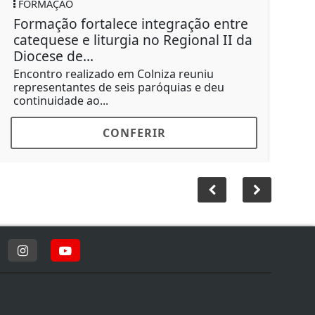
FORMAÇÃO
SAÚ
Formação fortalece integração entre
Cam
catequese e liturgia no Regional II da
com
Diocese de...
imun
Encontro realizado em Colniza reuniu
Ação
representantes de seis paróquias e deu
post
continuidade ao...
urban
CONFERIR