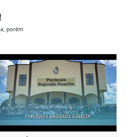
!
da, porém