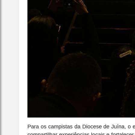
Para os campistas da Diocese de Juína, o 
compartilhar experiências locais e fortalec