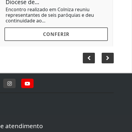
Diocese de...
imun
Encontro realizado em Colniza reuniu
Ação
representantes de seis paróquias e deu
post
continuidade ao...
urban
CONFERIR
de atendimento