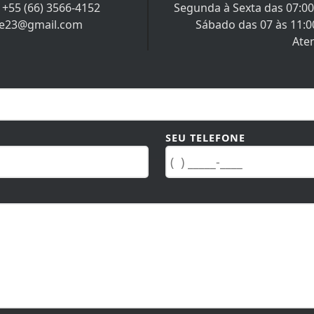
/
+55 (66) 3566-4152
Segunda à Sexta das 07:00 
re23@gmail.com
Sábado das 07 às 11:0
Ate
SEU TELEFONE