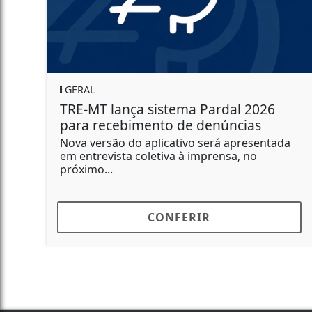
GERAL
a sistema Pardal 2026
Entrega da dec
imento de denúncias
contribuintes 
rurais começa e
o aplicativo será apresentada
coletiva à imprensa, no
Confira quem deve
e as regras de pa
Imposto...
CONFERIR
C