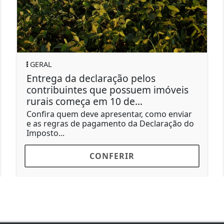
JUÍNA
laração pelos
Projeto Movimente-
que possuem imóveis
para novas turmas 
m 10 de...
lazer em Juína
 apresentar, como enviar
Atividades gratuitas s
gamento da Declaração do
quatro polos da cidade
até 15...
ONFERIR
CONF