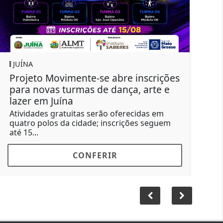
JUÍNA
se abre inscrições
SENAI abre últimas vagas
de dança, arte e
Técnico em Segurança do
em Juína
erão oferecidas em
Turma confirmada inicia em 10
; inscrições seguem
com aulas semipresenciais e 
voltada para...
ERIR
CONFERIR