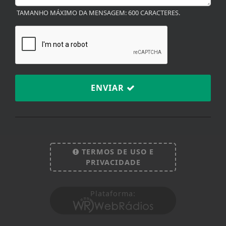
TAMANHO MÁXIMO DA MENSAGEM: 600 CARACTERES.
ENVIAR
TERMOS DE USO E
PRIVACIDADE
Termos de Uso e Privacidade
Esse site utiliza cookies para melhorar sua
Plataforma:
experiência de navegação. Ao continuar o acesso,
entendemos que você concorda com nossos Termos
de Uso e Privacidade.
PARA MAIS INFORMAÇÕES,
ACESSE NOSSOS TERMOS