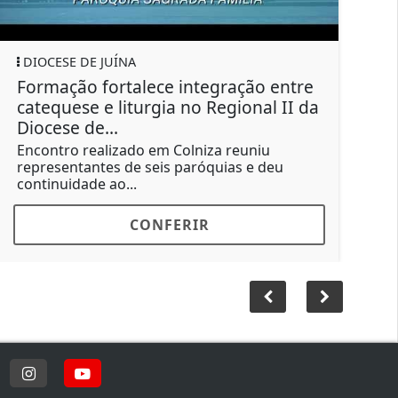
JUÍNA
egração entre
Campanha de vacinação antir
Regional II da
começa pela zona rural e dev
imunizar quase 12 mil...
za reuniu
Ação teve início nas comunidades rur
quias e deu
posteriormente, seguirá para a área
urbana....
CONFERIR