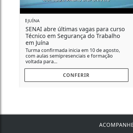
JUÍNA
mas vagas para curso
Fórum da Indústria
rança do Trabalho
Juína para debater o
industrial na...
icia em 10 de agosto,
Evento reunirá empresár
enciais e formação
autoridades no dia 13 d
discutir...
NFERIR
CONFE
ACOMPANH