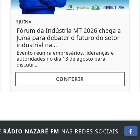
DIOCESE DE JUÍNA
 MT 2026 chega a
Formação fortalece int
 futuro do setor
catequese e liturgia no 
Diocese de...
ios, lideranças e
Encontro realizado em Colni
e agosto para
representantes de seis paró
continuidade ao...
RIR
CONFERIR
E
RÁDIO NAZARÉ FM
NAS REDES SOCIAIS