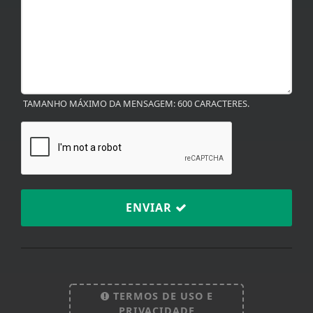
TAMANHO MÁXIMO DA MENSAGEM: 600 CARACTERES.
ENVIAR
Termos de Uso e Privacidade
Esse site utiliza cookies para melhorar sua
experiência de navegação. Ao continuar o acesso,
entendemos que você concorda com nossos Termos
TERMOS DE USO E
de Uso e Privacidade.
PRIVACIDADE