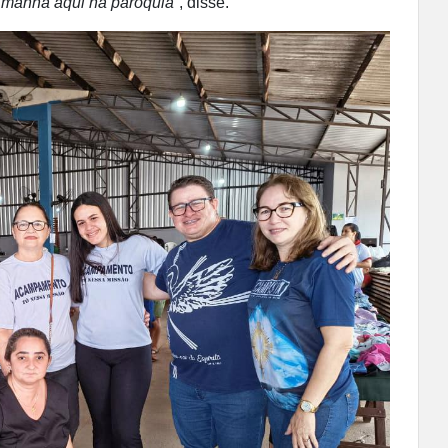
 manhã aqui na paróquia”
, disse.