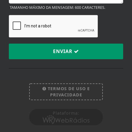
TAMANHO MÁXIMO DA MENSAGEM: 600 CARACTERES.
ENVIAR
TERMOS DE USO E
PRIVACIDADE
Termos de Uso e Privacidade
Esse site utiliza cookies para melhorar sua
Plataforma:
experiência de navegação. Ao continuar o acesso,
entendemos que você concorda com nossos Termos
de Uso e Privacidade.
PARA MAIS INFORMAÇÕES,
ACESSE NOSSOS TERMOS