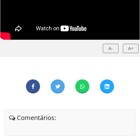
A-
A+
Comentários: