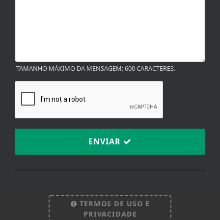
TAMANHO MÁXIMO DA MENSAGEM: 600 CARACTERES.
ENVIAR
TERMOS DE USO E
Termos de Uso e Privacidade
PRIVACIDADE