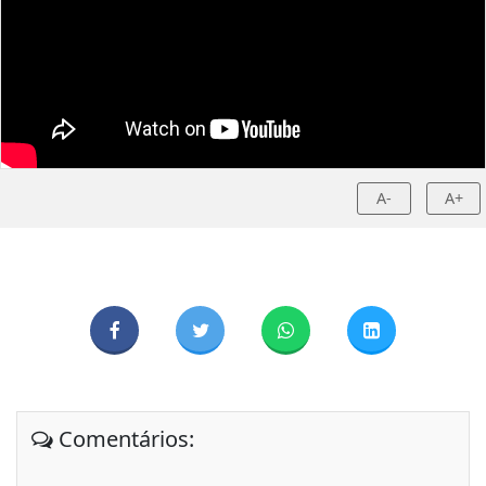
A-
A+
Comentários: