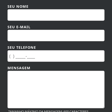
Segunda à Sexta das 07:00 às 11:00 horas, 13:00 às
17:00. Sábado das 07 às 11:00, Domingo e feriados não
Atendemos!
SEU NOME
SEU E-MAIL
SEU TELEFONE
MENSAGEM