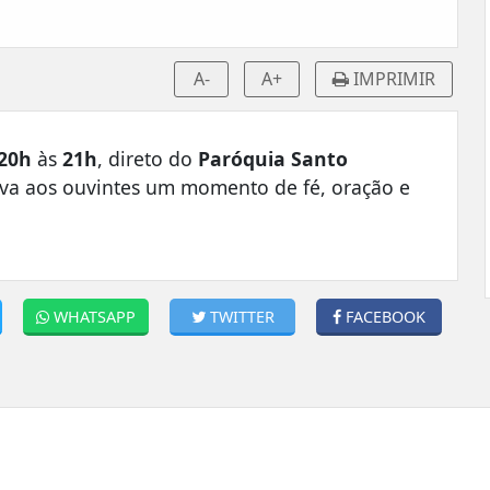
A-
A+
IMPRIMIR
20h
às
21h
, direto do
Paróquia Santo
leva aos ouvintes um momento de fé, oração e
WHATSAPP
TWITTER
FACEBOOK